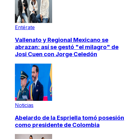
Entérate
Vallenato y Regional Mexicano se
abrazan: así se gestó "el milagro" de
Josi Cuen con Jorge Celedón
Noticias
Abelardo de la Espriella tomó posesión
como presidente de Colombia