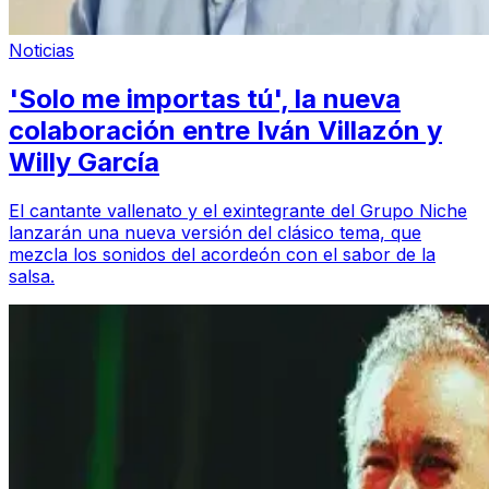
Noticias
'Solo me importas tú', la nueva
colaboración entre Iván Villazón y
Willy García
El cantante vallenato y el exintegrante del Grupo Niche
lanzarán una nueva versión del clásico tema, que
mezcla los sonidos del acordeón con el sabor de la
salsa.