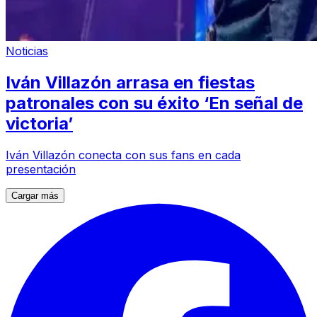
Noticias
Iván Villazón arrasa en fiestas
patronales con su éxito ‘En señal de
victoria’
Iván Villazón conecta con sus fans en cada
presentación
Cargar más