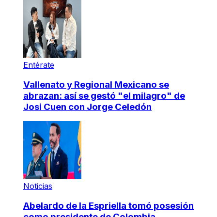
Entérate
Vallenato y Regional Mexicano se
abrazan: así se gestó "el milagro" de
Josi Cuen con Jorge Celedón
Noticias
Abelardo de la Espriella tomó posesión
como presidente de Colombia