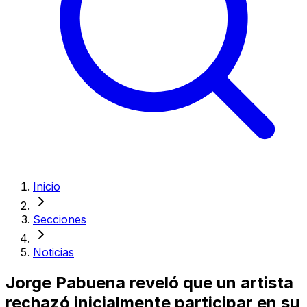
Inicio
Secciones
Noticias
Jorge Pabuena reveló que un artista
rechazó inicialmente participar en su