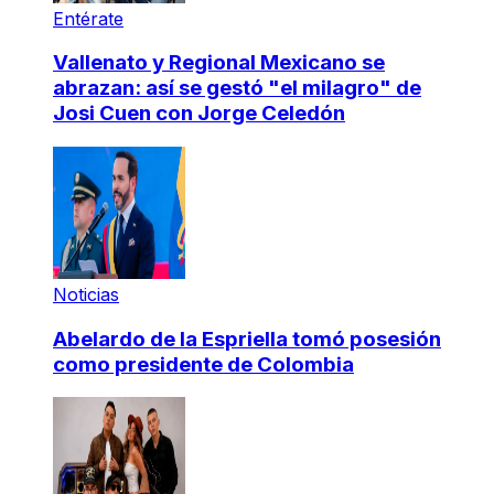
Entérate
Vallenato y Regional Mexicano se
abrazan: así se gestó "el milagro" de
Josi Cuen con Jorge Celedón
Noticias
Abelardo de la Espriella tomó posesión
como presidente de Colombia