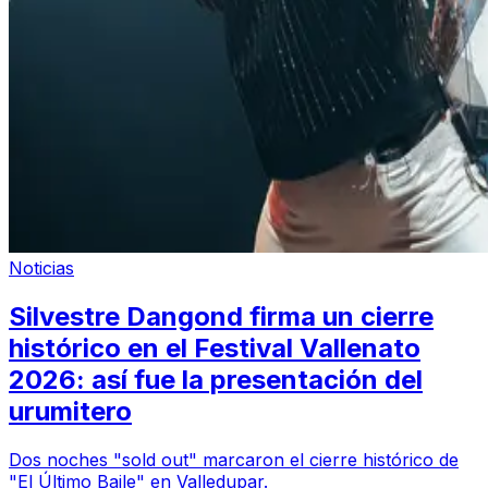
Noticias
Silvestre Dangond firma un cierre
histórico en el Festival Vallenato
2026: así fue la presentación del
urumitero
Dos noches "sold out" marcaron el cierre histórico de
"El Último Baile" en Valledupar.