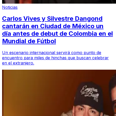
Noticias
Carlos Vives y Silvestre Dangond
cantarán en Ciudad de México un
día antes de debut de Colombia en el
Mundial de Fútbol
Un escenario internacional servirá como punto de
encuentro para miles de hinchas que buscan celebrar
en el extranjero.