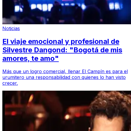
Noticias
El viaje emocional y profesional de
Silvestre Dangond: "Bogotá de mis
amores, te amo"
Más que un logro comercial, llenar El Campín es para el
urumitero una responsabilidad con quienes lo han visto
crecer.