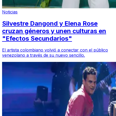
Noticias
Silvestre Dangond y Elena Rose
cruzan géneros y unen culturas en
"Efectos Secundarios"
El artista colombiano volvió a conectar con el público
venezolano a través de su nuevo sencillo.