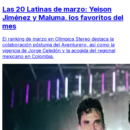
Las 20 Latinas de marzo: Yeison
Jiménez y Maluma, los favoritos del
mes
El ranking de marzo en Olímpica Stereo destaca la
colaboración póstuma del Aventurero, así como la
vigencia de Jorge Celedón y la acogida del regional
mexicano en Colombia.