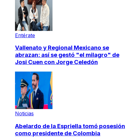
Entérate
Vallenato y Regional Mexicano se
abrazan: así se gestó "el milagro" de
Josi Cuen con Jorge Celedón
Noticias
Abelardo de la Espriella tomó posesión
como presidente de Colombia