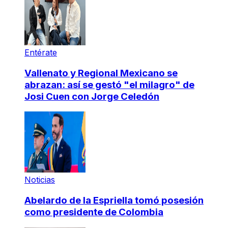
Entérate
Vallenato y Regional Mexicano se
abrazan: así se gestó "el milagro" de
Josi Cuen con Jorge Celedón
Noticias
Abelardo de la Espriella tomó posesión
como presidente de Colombia