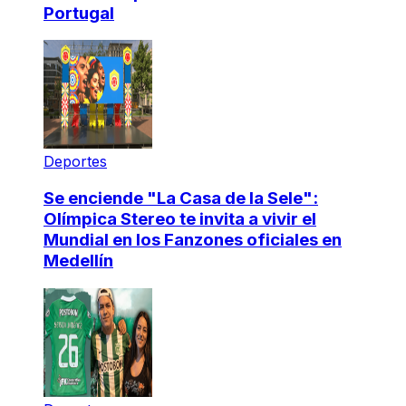
Portugal
Deportes
Se enciende "La Casa de la Sele":
Olímpica Stereo te invita a vivir el
Mundial en los Fanzones oficiales en
Medellín