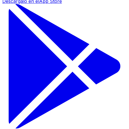
Descárgalo en el
App Store