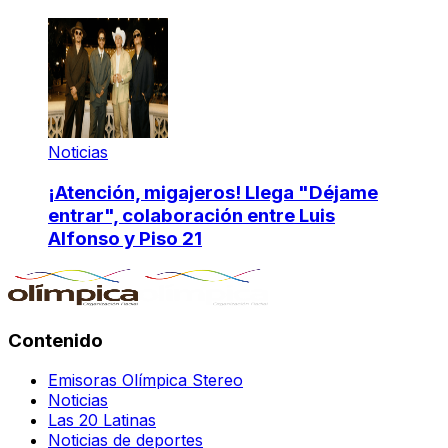
Noticias
¡Atención, migajeros! Llega "Déjame
entrar", colaboración entre Luis
Alfonso y Piso 21
Contenido
Emisoras Olímpica Stereo
Noticias
Las 20 Latinas
Noticias de deportes