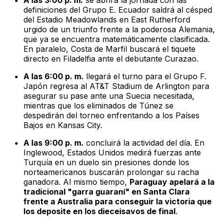
A las 3:00 p. m.
se abrirá la jornada con las
definiciones del Grupo E. Ecuador saldrá al césped
del Estadio Meadowlands en East Rutherford
urgido de un triunfo frente a la poderosa Alemania,
que ya se encuentra matemáticamente clasificada.
En paralelo, Costa de Marfil buscará el tiquete
directo en Filadelfia ante el debutante Curazao.
A las 6:00 p. m.
llegará el turno para el Grupo F.
Japón regresa al AT&T Stadium de Arlington para
asegurar su pase ante una Suecia necesitada,
mientras que los eliminados de Túnez se
despedirán del torneo enfrentando a los Países
Bajos en Kansas City.
A las 9:00 p. m.
concluirá la actividad del día. En
Inglewood, Estados Unidos medirá fuerzas ante
Turquía en un duelo sin presiones donde los
norteamericanos buscarán prolongar su racha
ganadora. Al mismo tiempo,
Paraguay apelará a la
tradicional "garra guaraní" en Santa Clara
frente a Australia para conseguir la victoria que
los deposite en los dieceisavos de final
.