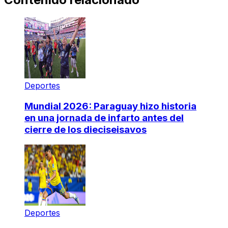
Deportes
Mundial 2026: Paraguay hizo historia
en una jornada de infarto antes del
cierre de los dieciseisavos
Deportes