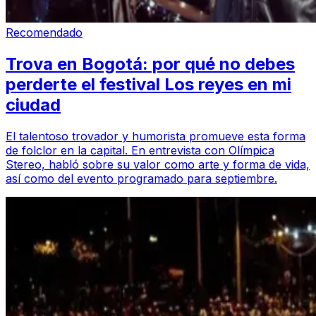
Recomendado
Trova en Bogotá: por qué no debes
perderte el festival Los reyes en mi
ciudad
El talentoso trovador y humorista promueve esta forma
de folclor en la capital. En entrevista con Olímpica
Stereo, habló sobre su valor como arte y forma de vida,
así como del evento programado para septiembre.