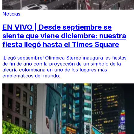
Noticias
EN VIVO | Desde septiembre se
siente que viene diciembre: nuestra
fiesta llegó hasta el Times Square
¡Llegó septiembre! Olímpica Stereo inaugura las fiestas
de fin de año con la proyección de un símbolo de la
alegría colombiana en uno de los lugares más
emblemáticos del mundo.