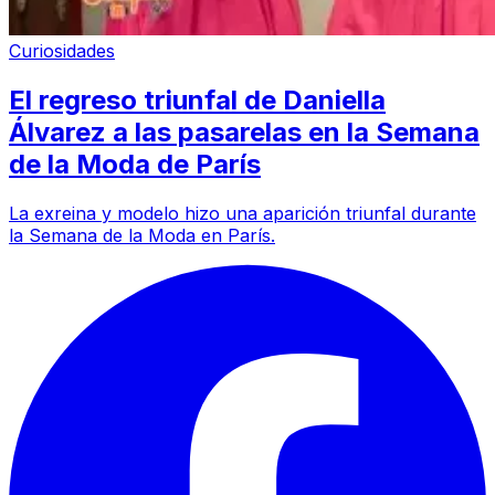
Curiosidades
El regreso triunfal de Daniella
Álvarez a las pasarelas en la Semana
de la Moda de París
La exreina y modelo hizo una aparición triunfal durante
la Semana de la Moda en París.