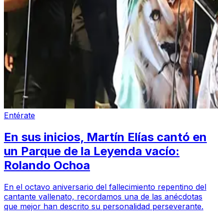
Entérate
En sus inicios, Martín Elías cantó en
un Parque de la Leyenda vacío:
Rolando Ochoa
En el octavo aniversario del fallecimiento repentino del
cantante vallenato, recordamos una de las anécdotas
que mejor han descrito su personalidad perseverante.