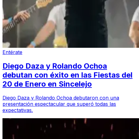
Entérate
Diego Daza y Rolando Ochoa
debutan con éxito en las Fiestas del
20 de Enero en Sincelejo
Diego Daza y Rolando Ochoa debutaron con una
presentación espectacular que superó todas las
expectativas.