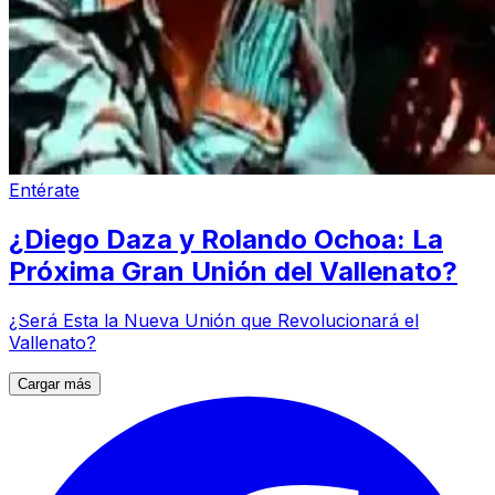
Entérate
¿Diego Daza y Rolando Ochoa: La
Próxima Gran Unión del Vallenato?
¿Será Esta la Nueva Unión que Revolucionará el
Vallenato?
Cargar más