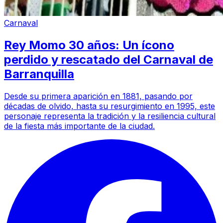
Carnaval
Rey Momo 30 años: Un ícono
perdido y rescatado del Carnaval de
Barranquilla
Desde su primera aparición en 1881, pasando por
décadas de olvido, hasta su resurgimiento en 1995, este
personaje representa la tradición y la resiliencia cultural
de la fiesta más importante de la ciudad.