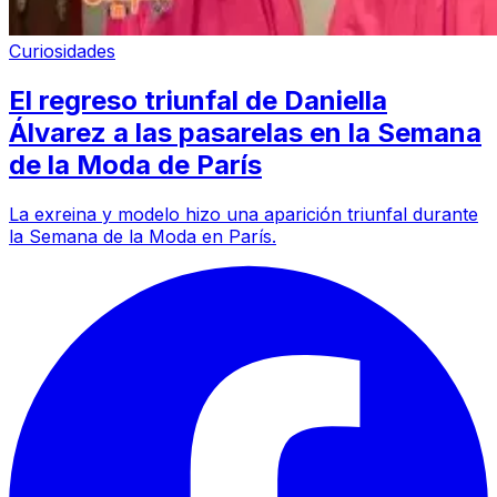
Curiosidades
El regreso triunfal de Daniella
Álvarez a las pasarelas en la Semana
de la Moda de París
La exreina y modelo hizo una aparición triunfal durante
la Semana de la Moda en París.