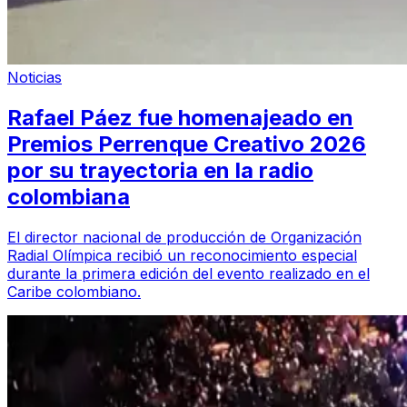
Noticias
Rafael Páez fue homenajeado en
Premios Perrenque Creativo 2026
por su trayectoria en la radio
colombiana
El director nacional de producción de Organización
Radial Olímpica recibió un reconocimiento especial
durante la primera edición del evento realizado en el
Caribe colombiano.