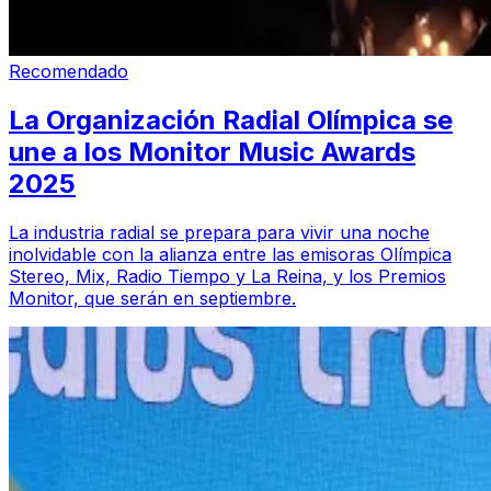
Recomendado
La Organización Radial Olímpica se
une a los Monitor Music Awards
2025
La industria radial se prepara para vivir una noche
inolvidable con la alianza entre las emisoras Olímpica
Stereo, Mix, Radio Tiempo y La Reina, y los Premios
Monitor, que serán en septiembre.