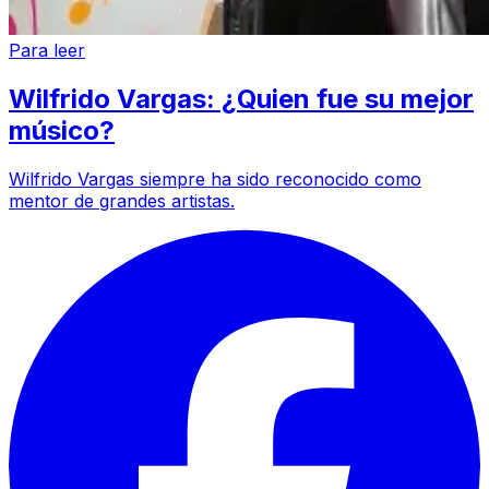
Para leer
Wilfrido Vargas: ¿Quien fue su mejor
músico?
Wilfrido Vargas siempre ha sido reconocido como
mentor de grandes artistas.