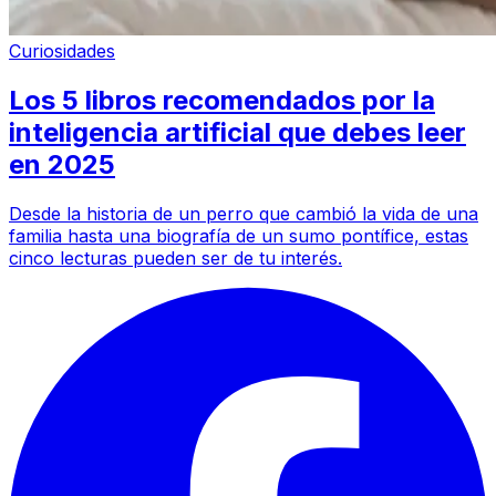
Curiosidades
Los 5 libros recomendados por la
inteligencia artificial que debes leer
en 2025
Desde la historia de un perro que cambió la vida de una
familia hasta una biografía de un sumo pontífice, estas
cinco lecturas pueden ser de tu interés.