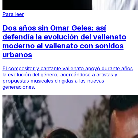
Para leer
Dos años sin Omar Geles: así
defendía la evolución del vallenato
moderno el vallenato con sonidos
urbanos
El compositor y cantante vallenato apoyó durante años
la evolución del género, acercándose a artistas y
propuestas musicales dirigidas a las nuevas
generaciones.