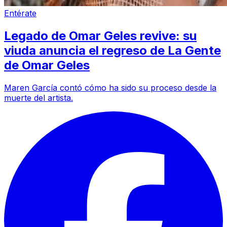
Entérate
Legado de Omar Geles revive: su
viuda anuncia el regreso de La Gente
de Omar Geles
Maren García contó cómo ha sido su proceso desde la
muerte del artista.