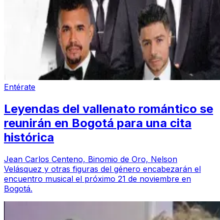
Entérate
Leyendas del vallenato romántico se
reunirán en Bogotá para una cita
histórica
Jean Carlos Centeno, Binomio de Oro, Nelson
Velásquez y otras figuras del género encabezarán el
encuentro musical el próximo 21 de noviembre en
Bogotá.