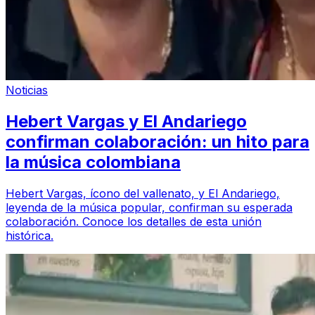
Noticias
Hebert Vargas y El Andariego
confirman colaboración: un hito para
la música colombiana
Hebert Vargas, ícono del vallenato, y El Andariego,
leyenda de la música popular, confirman su esperada
colaboración. Conoce los detalles de esta unión
histórica.