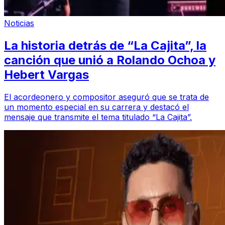
Noticias
La historia detrás de “La Cajita”, la
canción que unió a Rolando Ochoa y
Hebert Vargas
El acordeonero y compositor aseguró que se trata de
un momento especial en su carrera y destacó el
mensaje que transmite el tema titulado “La Cajita”.