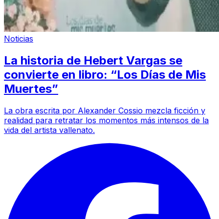
Noticias
La historia de Hebert Vargas se
convierte en libro: “Los Días de Mis
Muertes”
La obra escrita por Alexander Cossio mezcla ficción y
realidad para retratar los momentos más intensos de la
vida del artista vallenato.