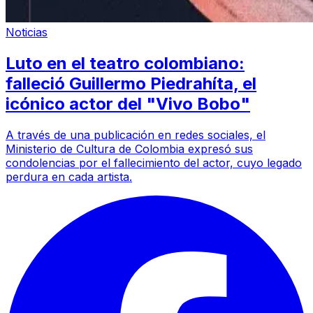
Noticias
Luto en el teatro colombiano:
falleció Guillermo Piedrahíta, el
icónico actor del "Vivo Bobo"
A través de una publicación en redes sociales, el
Ministerio de Cultura de Colombia expresó sus
condolencias por el fallecimiento del actor, cuyo legado
perdura en cada artista.