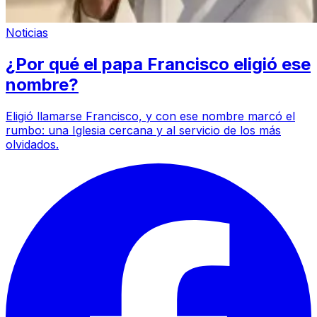
Noticias
¿Por qué el papa Francisco eligió ese
nombre?
Eligió llamarse Francisco, y con ese nombre marcó el
rumbo: una Iglesia cercana y al servicio de los más
olvidados.