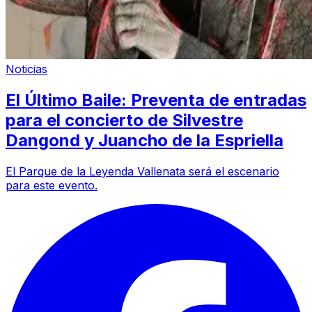
Noticias
El Último Baile: Preventa de entradas
para el concierto de Silvestre
Dangond y Juancho de la Espriella
El Parque de la Leyenda Vallenata será el escenario
para este evento.