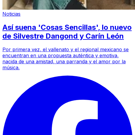
Noticias
Así suena 'Cosas Sencillas', lo nuevo
de Silvestre Dangond y Carín León
Por primera vez, el vallenato y el regional mexicano se
encuentran en una propuesta auténtica y emotiva,
nacida de una amistad, una parranda y el amor por la
música.