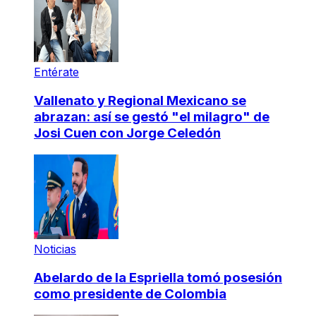
Entérate
Vallenato y Regional Mexicano se
abrazan: así se gestó "el milagro" de
Josi Cuen con Jorge Celedón
Noticias
Abelardo de la Espriella tomó posesión
como presidente de Colombia