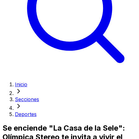
Inicio
Secciones
Deportes
Se enciende "La Casa de la Sele":
Olímpica Stereo te invita a vivir el