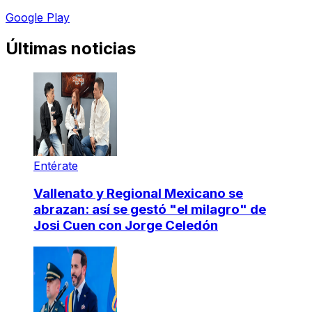
Google Play
Últimas noticias
Entérate
Vallenato y Regional Mexicano se
abrazan: así se gestó "el milagro" de
Josi Cuen con Jorge Celedón