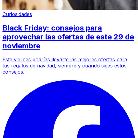
Curiosidades
Black Friday: consejos para
aprovechar las ofertas de este 29 de
noviembre
Este viernes podrías llevarte las mejores ofertas para
tus regalos de navidad, siempre y cuando sigas estos
consejos.