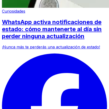
Curiosidades
WhatsApp activa notificaciones de
estado: cómo mantenerte al día sin
perder ninguna actualización
¡Nunca más te perderás una actualización de estado!