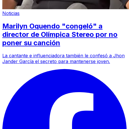
Noticias
Marilyn Oquendo "congeló" a
director de Olímpica Stereo por no
poner su canción
La cantante e influenciadora también le confesó a Jhon
Jander García el secreto para mantenerse joven.