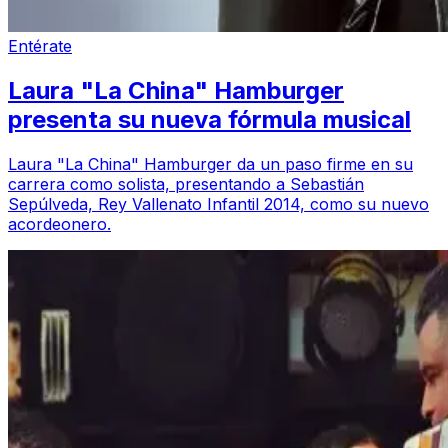
Entérate
Laura "La China" Hamburger
presenta su nueva fórmula musical
Laura "La China" Hamburger da un paso firme en su
carrera como solista, presentando a Sebastián
Sepúlveda, Rey Vallenato Infantil 2014, como su nuevo
acordeonero.