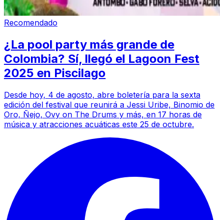
Recomendado
¿La pool party más grande de
Colombia? Sí, llegó el Lagoon Fest
2025 en Piscilago
Desde hoy, 4 de agosto, abre boletería para la sexta
edición del festival que reunirá a Jessi Uribe, Binomio de
Oro, Ñejo, Ovy on The Drums y más, en 17 horas de
música y atracciones acuáticas este 25 de octubre.