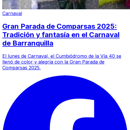
Carnaval
Gran Parada de Comparsas 2025:
Tradición y fantasía en el Carnaval
de Barranquilla
El lunes de Carnaval, el Cumbiódromo de la Vía 40 se
llenó de color y alegría con la Gran Parada de
Comparsas 2025.