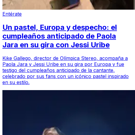
Entérate
Un pastel, Europa y despecho: el
cumpleaños anticipado de Paola
Jara en su gira con Jessi Uribe
Kike Gallego, director de Olímpica Stereo, acompaña a
Paola Jara y Jessi Uribe en su gira por Europa y fue
testigo del cumpleaños anticipado de la cantante,
celebrado por sus fans con un icónico pastel inspirado
en su estilo.