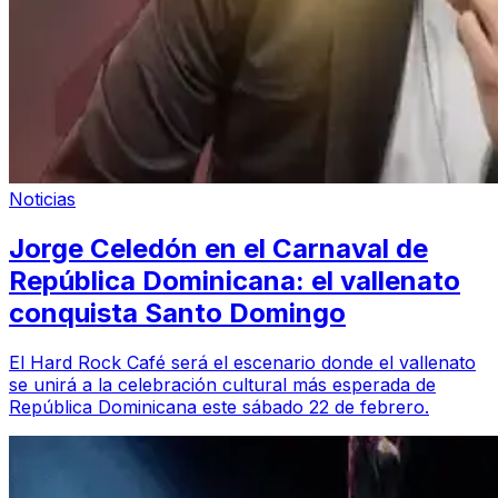
Noticias
Jorge Celedón en el Carnaval de
República Dominicana: el vallenato
conquista Santo Domingo
El Hard Rock Café será el escenario donde el vallenato
se unirá a la celebración cultural más esperada de
República Dominicana este sábado 22 de febrero.