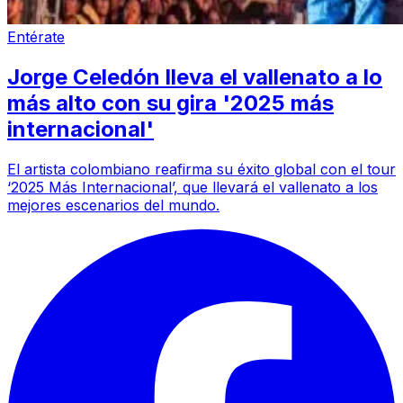
Entérate
Jorge Celedón lleva el vallenato a lo
más alto con su gira '2025 más
internacional'
El artista colombiano reafirma su éxito global con el tour
‘2025 Más Internacional’, que llevará el vallenato a los
mejores escenarios del mundo.