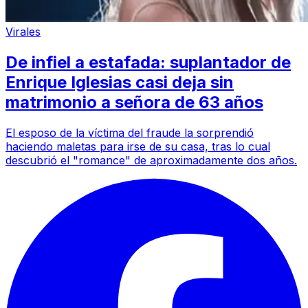
Virales
De infiel a estafada: suplantador de
Enrique Iglesias casi deja sin
matrimonio a señora de 63 años
El esposo de la víctima del fraude la sorprendió
haciendo maletas para irse de su casa, tras lo cual
descubrió el "romance" de aproximadamente dos años.