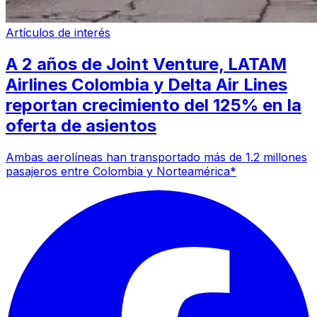
Artículos de interés
A 2 años de Joint Venture, LATAM
Airlines Colombia y Delta Air Lines
reportan crecimiento del 125% en la
oferta de asientos
Ambas aerolíneas han transportado más de 1.2 millones
pasajeros entre Colombia y Norteamérica*