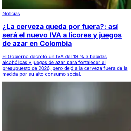
Noticias
¿La cerveza queda por fuera?: así
será el nuevo IVA a licores y juegos
de azar en Colombia
El Gobierno decretó un IVA del 19 % a bebidas
alcohólicas y juegos de azar para fortalecer el
presupuesto de 2026, pero dejó a la cerveza fuera de la
medida por su alto consumo social.