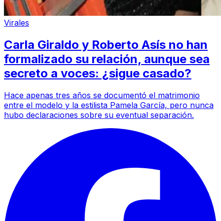
Virales
Carla Giraldo y Roberto Asís no han
formalizado su relación, aunque sea
secreto a voces: ¿sigue casado?
Hace apenas tres años se documentó el matrimonio
entre el modelo y la estilista Pamela García, pero nunca
hubo declaraciones sobre su eventual separación.