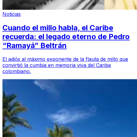
Noticias
Cuando el millo habla, el Caribe
recuerda: el legado eterno de Pedro
“Ramayá” Beltrán
El adiós al máximo exponente de la flauta de millo que
convirtió la cumbia en memoria viva del Caribe
colombiano.