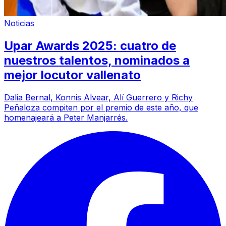
Noticias
Upar Awards 2025: cuatro de
nuestros talentos, nominados a
mejor locutor vallenato
Dalia Bernal, Konnis Alvear, Alí Guerrero y Richy
Peñaloza compiten por el premio de este año, que
homenajeará a Peter Manjarrés.